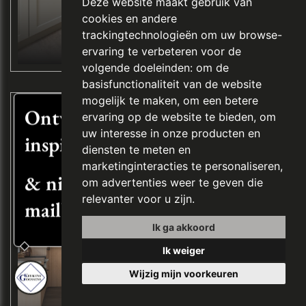
Deze website maakt gebruik van
cookies en andere
trackingtechnologieën om uw browse-
ervaring te verbeteren voor de
volgende doeleinden:
om de
basisfunctionaliteit van de website
mogelijk te maken
,
om een betere
Ontvang
ervaring op de website te bieden
,
om
uw interesse in onze producten en
inspiratie
diensten te meten en
marketinginteracties te personaliseren
,
& nieuws in uw
om advertenties weer te geven die
relevanter voor u zijn
.
mailbox
Ik ga akkoord
Ik weiger
Wijzig mijn voorkeuren