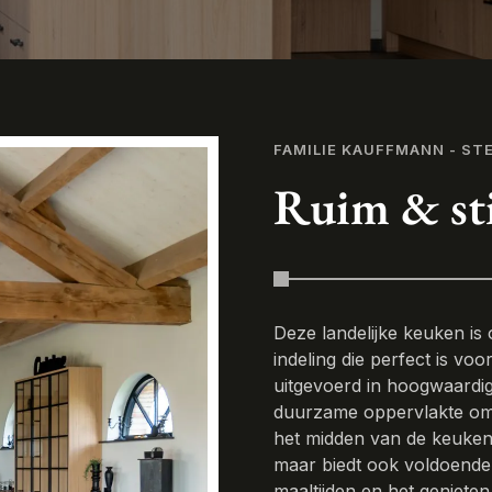
FAMILIE KAUFFMANN - ST
Ruim & sti
Deze landelijke keuken i
indeling die perfect is vo
uitgevoerd in hoogwaardig
duurzame oppervlakte om 
het midden van de keuken 
maar biedt ook voldoende
maaltijden en het geniete