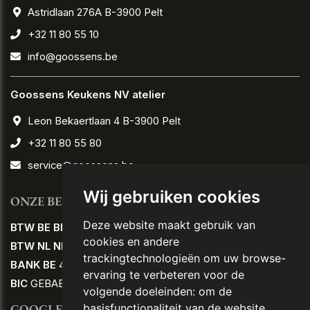
Astridlaan 276A B-3900 Pelt
+32 11 80 55 10
info@goossens.be
Goossens Keukens NV atelier
Leon Bekaertlaan 4 B-3900 Pelt
+32 11 80 55 80
service@goossens.be
Wij gebruiken cookies
ONZE BEDRIJFSNUMMERS
Deze website maakt gebruik van
BTW BE BE
0458.795.152
cookies en andere
BTW NL NL
80.58.21.806 B01
trackingtechnologieën om uw browse-
BANK BE
44 2350 2945 2545
ervaring te verbeteren voor de
BIC
GEBABEBB
volgende doeleinden:
om de
GOOGLE TRANSLATE
basisfunctionaliteit van de website