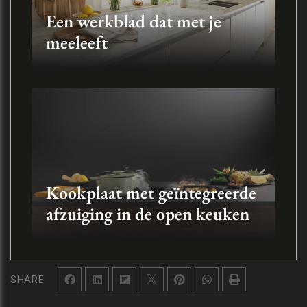
Een werkblad dat met je
meeleeft
Kookplaat met geïntegreerde
afzuiging in de open keuken
SHARE