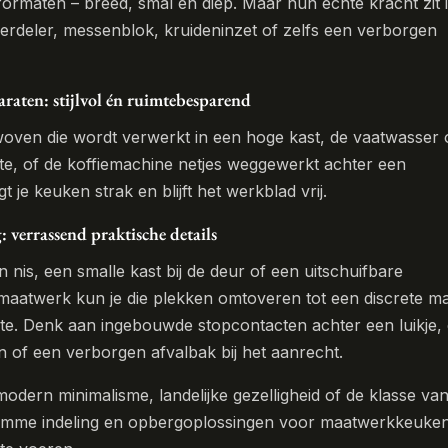
e formaten – breed, smal en diep. Maar hun echte kracht zit 
 verdeler, messenblok, kruideninzet of zelfs een verborgen
araten: stijlvol én ruimtebesparend
oven die wordt verwerkt in een hoge kast, de vaatwasser 
e, of de koffiemachine netjes weggewerkt achter een
 je keuken strak en blijft het werkblad vrij.
 verrassend praktische details
n nis, een smalle kast bij de deur of een uitschuifbare
aatwerk kun je die plekken omtoveren tot een discrete m
te. Denk aan ingebouwde stopcontacten achter een luikje,
n of een verborgen afvalbak bij het aanrecht.
modern minimalisme, landelijke gezelligheid of de klasse va
slimme indeling en opbergoplossingen voor maatwerkkeuke