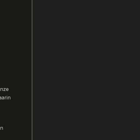
Onze
aarin
en