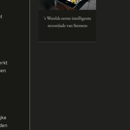
t
's Werelds eerste intelligente
stoomlade van Siemens
erkt
een
jke
eden