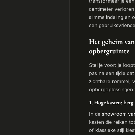
transformeer je een
centimeter verloren
slimme indeling en
een gebruiksvriendel
Het geheim van 
opbergruimte
Stel je voor: je loo
pas na een tijdje da
zichtbare rommel, we
opbergoplossingen 
1. Hoge kasten: berg
In de
showroom van
kasten die reiken to
of klassieke stijl ki