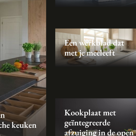
Een werkblad dat
met je meeleeft
Kookplaat met
en
geïntegreerde
che keuken
afzuiging in de open
e