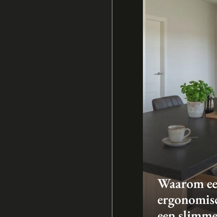
Waarom e
ergonomis
een slimm