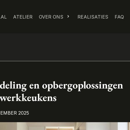
AAL
ATELIER
OVER ONS
REALISATIES
FAQ
deling en opbergoplossingen
twerkkeukens
CEMBER 2025