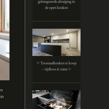
geïntegreerde afzuiging in
de open keuken
✨ Toonzaalkeuken te koop
– tijdloos & ruim ✨
en
in