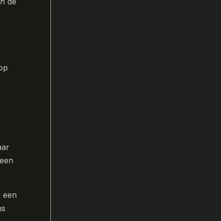
in de
op
aar
 een
n een
ns