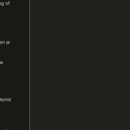
ng of
an je
de
stemd