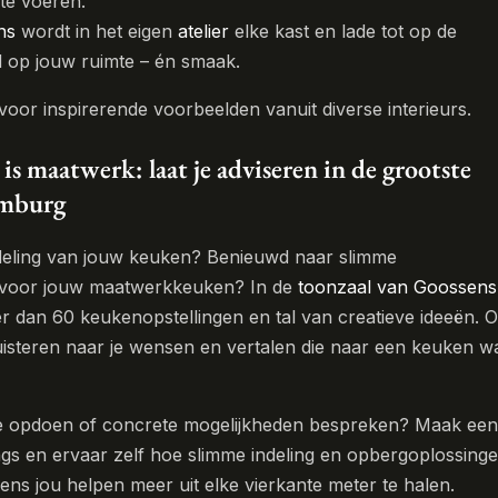
r te voeren.
ns
wordt in het eigen
atelier
elke kast en lade tot op de
d op jouw ruimte – én smaak.
voor inspirerende voorbeelden vanuit diverse interieurs.
is maatwerk: laat je adviseren in de grootste
imburg
indeling van jouw keuken? Benieuwd naar slimme
 voor jouw maatwerkkeuken? In de
toonzaal van Goossens
r dan 60 keukenopstellingen en tal van creatieve ideeën. 
uisteren naar je wensen en vertalen die naar een keuken w
tie opdoen of concrete mogelijkheden bespreken? Maak een
gs en ervaar zelf hoe slimme indeling en opbergoplossing
s jou helpen meer uit elke vierkante meter te halen.