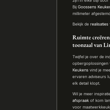
zijn in elke stijl doo
Bij
Goossens Keuke
millimeter afgestem
Bekijk de
realisaties
Ruimte creëren 
toonzaal van L
Twijfel je over de 
opbergoplossingen
Keukens
vind je mee
ervaren adviseurs l
elk detail klopt.
Wil je meer inspira
afspraak
of kom lan
voor maatwerkkeuken