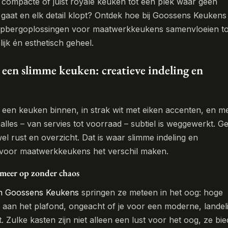
 compacte of juist royale keuken tot een plek waar geen
 gaat en elk detail klopt? Ontdek hoe bij Goossens Keukens
 opbergoplossingen voor maatwerkkeukens samenvloeien to
ijk én esthetisch geheel.
een slimme keuken: creatieve indeling en
pt een keuken binnen, in strak wit met eiken accenten, en m
t alles – van servies tot voorraad – subtiel is weggewerkt. G
l rust en overzicht. Dat is waar slimme indeling en
voor maatwerkkeukens het verschil maken.
 meer op zonder chaos
 Goossens Keukens
springen ze meteen in het oog: hoge
t aan het plafond, ongeacht of je voor een moderne, landeli
est. Zulke kasten zijn niet alleen een lust voor het oog, ze bi