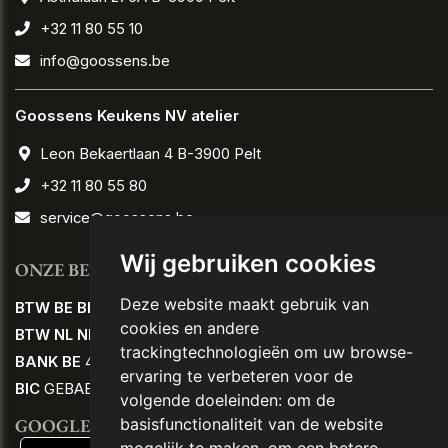
+32 11 80 55 10
info@goossens.be
Goossens Keukens NV atelier
Leon Bekaertlaan 4 B-3900 Pelt
+32 11 80 55 80
service@goossens.be
Wij gebruiken cookies
ONZE BEDRIJFSNUMMERS
Deze website maakt gebruik van
BTW BE BE
0458.795.152
cookies en andere
BTW NL NL
80.58.21.806 B01
trackingtechnologieën om uw browse-
BANK BE
44 2350 2945 2545
ervaring te verbeteren voor de
BIC
GEBABEBB
volgende doeleinden:
om de
GOOGLE TRANSLATE
basisfunctionaliteit van de website